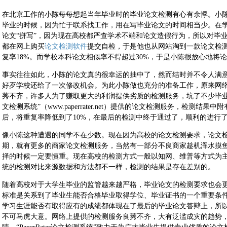
在北京工作的小陈每每想起当年毕业时的毕业论文检测有心有余悸。小
毕业的时候，因为忙于联系找工作，用在写毕业论文的时间相当少。在
论文“拼写”，因为现在高校都严查学术不端和论文造假行为，所以对毕
都在网上购买
论文检测软件
提交自检，于是他也从网站淘到一款论文检
复率18%。而学校本科论文相似率不得超过30%，于是小陈很放心地将
事实往往如此，小陈的论文真的很幸运的抽中了，然而结时并不令人满意
好歹学校还给了一次修改机会。为此小陈做也充分的准备工作，原来网
莠不齐，许多人为了赚取更大的利润提供劣质的检测服务，坑了不少毕业生。小
文检测系统”（www.paperrater.net）提供的论文检测服务，检测
后，将重复率降低到了10%，在最后的检测中终于通过了，顺利的进行
像小陈这种遭遇的同学不在少数。现在因为高校的论文检测要求，论文
期，就有更多的商家论文检测服务，当然有一部分不良商家趁机浑水摸
择的时候一定要慎重。现在高校的检测方式一般以知网、维普等方式为
统的检测对比来源数据和方法都不一样，检测的结果是存在差别的。
随着高校对于大学生毕业的监管越来越严格，毕业论文的检测要求也会
标准是关系到了毕业生能否合格毕业取得学位、毕业证书的一个重要条
学习生涯能否有取得应有的成绩都体现在了最后的毕业论文答辩上，所
不可马虎大意。网络上提供的检测服务良莠不齐，大有泛滥成灾的趋势