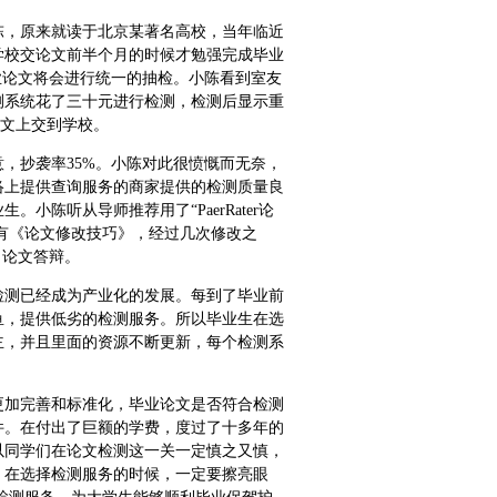
陈，原来就读于北京某著名高校，当年临近
学校交论文前半个月的时候才勉强完成毕业
业论文将会进行统一的抽检。小陈看到室友
测系统花了三十元进行检测，检测后显示重
论文上交到学校。
，抄袭率35%。小陈对此很愤慨而无奈，
络上提供查询服务的商家提供的检测质量良
陈听从导师推荐用了“PaerRater论
结果中附有《论文修改技巧》，经过几次修改之
了论文答辩。
检测已经成为产业化的发展。每到了毕业前
鱼，提供低劣的检测服务。所以毕业生在选
主，并且里面的资源不断更新，每个检测系
更加完善和标准化，毕业论文是否符合检测
件。在付出了巨额的学费，度过了十多年的
以同学们在论文检测这一关一定慎之又慎，
，在选择检测服务的时候，一定要擦亮眼