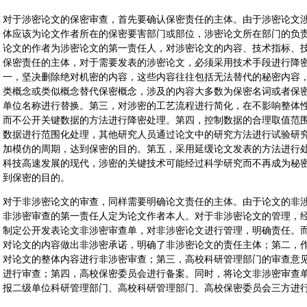
对于涉密论文的保密审查，首先要确认保密责任的主体。由于涉密论文
体应该为论文作者所在的保密要害部门或部位，涉密论文所在部门的负
论文的作者为涉密论文的第一责任人，对涉密论文的内容、技术指标、
保密责任的主体，对于需要发表的涉密论文，必须采用技术手段进行降
一，坚决删除绝对机密的内容，这些内容往往包括无法替代的秘密内容
类概念或类似概念替代保密概念，涉及的内容大多数为保密名词或者保
单位名称进行替换。第三，对涉密的工艺流程进行简化，在不影响整体
而不公开关键数据的方法进行降密处理。第四，控制数据的合理取值范
数据进行范围化处理，其他研究人员通过论文中的研究方法进行试验研
加模仿的周期，达到保密的目的。第五，采用延缓论文发表的方法进行
科技高速发展的现代，涉密的关键技术可能经过科学研究而不再成为秘
到保密的目的。
对于非涉密论文的审查，同样需要明确论文责任的主体。由于论文的非
非涉密审查的第一责任人定为论文作者本人。对于非涉密论文的管理，
制定公开发表论文非涉密审查单，对非涉密论文进行管理，明确责任。
对论文的内容做出非涉密承诺，明确了非涉密论文的责任主体；第二，
对论文的整体内容进行非涉密审查；第三，高校科研管理部门的审查意
进行审查；第四，高校保密委员会进行备案。同时，将论文非涉密审查
报二级单位科研管理部门、高校科研管理部门、高校保密委员会三方进