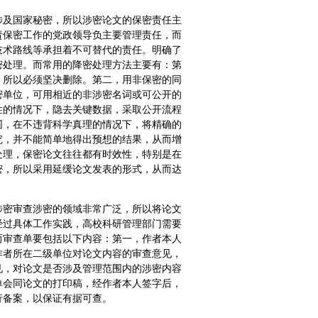
涉及国家秘密，所以涉密论文的保密责任主
责保密工作的党政领导负主要管理责任，而
技术路线等承担着不可替代的责任。明确了
密处理。而常用的降密处理方法主要有：第
，所以必须坚决删除。第二，用非保密的同
密单位，可用相近的非涉密名词或可公开的
性的情况下，隐去关键数据，采取公开流程
围，在不违背科学真理的情况下，将精确的
究，并不能简单地得出预想的结果，从而增
处理，保密论文往往都有时效性，特别是在
密，所以采用延缓论文发表的形式，从而达
涉密审查涉密的领域非常广泛，所以将论文
经过具体工作实践，高校科研管理部门需要
而审查单要包括以下内容：第一，作者本人
作者所在二级单位对论文内容的审查意见，
见，对论文是否涉及管理范围内的涉密内容
单会同论文的打印稿，经作者本人签字后，
行备案，以保证有据可查。