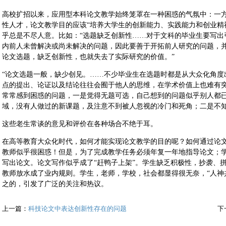
高校扩招以来，应用型本科论文教学始终笼罩在一种困惑的气氛中：一
性人才，论文教学目的应该“培养大学生的创新能力、实践能力和创业精
乎总是不尽人意。比如：“选题缺乏创新性……对于文科的毕业生要写出
内前人未曾解决或尚未解决的问题，因此要善于开拓前人研究的问题，
论文选题，缺乏创新性，也就失去了实际研究的价值。”
“论文选题一般，缺少创见。……不少毕业生在选题时都是从大众化角度
点的提出、论证以及结论往往会囿于他人的思维，在学术价值上也难有突
常常感到困惑的问题，一是觉得无题可选，自己想到的问题似乎别人都
域，没有人做过的新课题，及注意不到被人忽视的冷门和死角；二是不知
这些老生常谈的意见和评价在各种场合不绝于耳。
在高等教育大众化时代，如何才能实现论文教学的目的呢？如何通过论
教师似乎很困惑！但是，为了完成教学任务必须年复一年地指导论文；
写出论文。论文写作似乎成了“赶鸭子上架”。学生缺乏积极性，抄袭、
教师放水成了业内规则。学生，老师，学校，社会都显得很无奈，“人神
之的，引发了广泛的关注和热议。
上一篇：
科技论文中表达创新性存在的问题
下