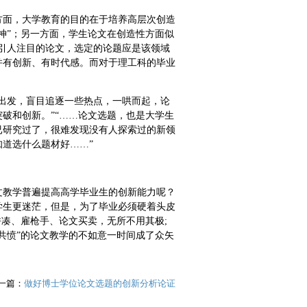
方面，大学教育的目的在于培养高层次创造
神”；另一方面，学生论文在创造性方面似
引人注目的论文，选定的论题应是该领域
并有创新、有时代感。而对于理工科的毕业
出发，盲目追逐一些热点，一哄而起，论
破和创新。”“……论文选题，也是大学生
已研究过了，很难发现没有人探索过的新领
道选什么题材好……”
文教学普遍提高高学毕业生的创新能力呢？
学生更迷茫，但是，为了毕业必须硬着头皮
拼凑、雇枪手、论文买卖，无所不用其极;
共愤”的论文教学的不如意一时间成了众矢
一篇：
做好博士学位论文选题的创新分析论证