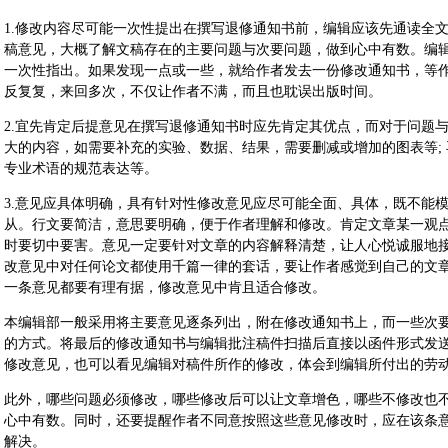
1.修改内容尽可能一次性提出在撰写退修通知书前，编辑应该先通读全
稿意见，大概了解文稿存在的主要问题与次要问题，做到心中有数。编
一次性指出。如果发现一点或一些，就给作者发去一份修改通知书，等
反复复，来回多次，不仅让作者不满，而且也耽误出版时间。
2.宜先肯定后提意见在撰写退修通知书时应先肯定其优点，而对于问题
大的内容，如需要补充的实验、数据、结果，需要删减或增加的图表等;
专业术语的规范表达等。
3.意见应具体明确，具有针对性修改意见应尽可能全面、具体，既不能
从。行文要简洁，意思要明确，便于作者理解和修改。肯定文章某一观
时要切中要害。意见一定要针对文章的内容解释清楚，让人心悦诚服地
改意见中对任何论文都使用千篇一律的套话，要让作者感觉到自己的文
一条意见都要有理有据，修改意见中肯且适合修改。
本编辑部一般采用将主要意见逐条列出，附在修改通知书上，而一些次
的方式。将最后的修改通知书与编辑批注稿件扫描后直接以函件形式发
修改意见，也可以看见编辑对稿件所作的修改，体会到编辑所付出的劳
此外，哪些问题必须修改，哪些修改后可以让文章增色，哪些不修改也
心中有数。同时，还要提醒作者不同意按照这些意见修改时，应在该条
解决。