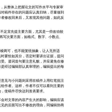
文，从整体上把握论文的写作水平与专家审
辑对稿件存在的问题应认真归纳，尽量做到
作者修改回来后，又发现其他问题，如此反
与不足宜先提主要方面，尤其是一些改动较
 再写次要方面，如格式、数字、小数点、
模棱两可，也不能笼统抽象，让人无所适
点时要恰如其分，否定时要讲出证据，提问
接受。遣词造句要注意礼貌，并应避免在修
章是经过编辑部认真审理的，编辑提出的每
要意见与小问题则采用在稿件上用红笔批注
送给作者。这样，作者不仅可以看到主要的
动，使稿件尽快达到发表要求。
不会对文章的内容产生大的影响，编辑应该
意见的后面写出不修改的理由，同编辑协商