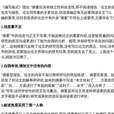
《编写格式》指出:“摘要应具有独立性和自含性,即不阅读报告、论文的
包含与报告、论文同等量的主要信息,供读者确定有无必要阅读全文”[1
确的要求,但目前发表的论文中有许多“摘要”不符合上述要求,主要存在下
1.信息量不足
“摘要”中的信息与正文不等量,不能反映论文的重要内容,这是较普遍的问
研究的状况与成果进行了较为全面的分析、梳理,并就研究中存在的问题
法”。这则摘要只反映了论文的研究范围,没有写出论文的观点、结论,
华的浓缩,需要指出论文所得出的研究结果,否则就失去了意义。上面这个
么,就较为完整了。
2.自我夸张,增加文中没有的内容
“摘要是报告、论文的内容不加注释和评论的简短陈述”。摘要应客观、
添加了对论文的解释和评价,如有的摘要中写道:“本文填补了……方面的空
新”,“在……方面进行了有益的探索”,“达到了……水平”,“深入分析了……
论”等等,这些评价性的语言应当删去。摘要是对论文所述科研成果的客
文字都是不必要的,研究成果的优劣应该由读者进行评价。
3.叙述角度采用了第一人称