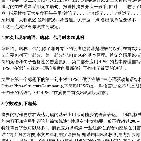
由于摘要是以二次文献的形式出现的,因此,摘要最好以第三人称撰写,避免使
撰写的句式通常采用无主语句。报道性摘要开头一般采用“对……进行了研究
查”;指示性摘要大多数开头是用“讨论了……”,“介绍了……”,“略述了
采用第一人称叙述,这种情况非常普遍。关于这一点,各出版单位要求不一
于这一点就没有做硬性的规定。
4.首次出现缩略语、略称、代号时未加说明
缩略语、略称、代号,除了相邻专业的读者也能清楚理解的以外,在首次出
文主要包括两个部分。第一部分讨论HPSG的基本原理。首先介绍用以描
制约短语和句子合格性的普遍原则。第二部分应用HPSG的基本原理描写
HPSG的创始人就这一理论所做的最新修订工作作了简要的说明”。
文章在第一个标题下的第一句中对“HPSG”做了注解:“中心语驱动短语结构语
DrivenPhraseStructureGrammar,以下简称HPSG)是一种语言理
于句子的话语”。但“HPSG”在摘要中首次出现时无注解。
5.字数过多,不精炼
摘要的写作要求在表达明确的基础上用尽可能少的语言表达。《编写格式
的内容不加注释和评论的简短陈述”,并规定“中文摘要一般不宜超过200～3
特殊需要字数可以略多”。摘要应力求精炼,一些注解性的语句应放在引言
话:“为了阅读方便,本文尽量利用汉语拼音,如采用国际音标,则用方括弧