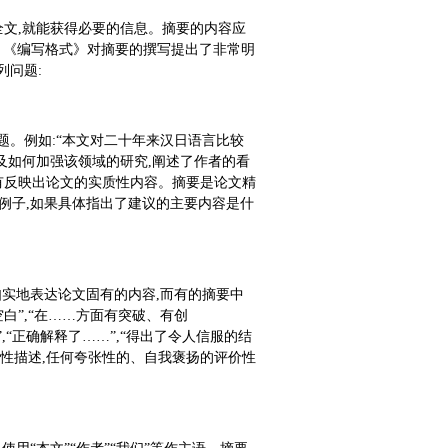
全文,就能获得必要的信息。摘要的内容应
]。《编写格式》对摘要的撰写提出了非常明
列问题:
题。例如:“本文对二十年来汉日语言比较
及如何加强该领域的研究,阐述了作者的看
没有反映出论文的实质性内容。摘要是论文精
例子,如果具体指出了建议的主要内容是什
如实地表达论文固有的内容,而有的摘要中
白”,“在……方面有突破、有创
”,“正确解释了……”,“得出了令人信服的结
观性描述,任何夸张性的、自我褒扬的评价性