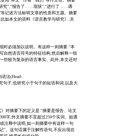
用“本文”“作者”“我们”等作主语。摘要
”,“报告了……现状”,“进行了……调
……”等记述方法标明文章的性质和主题。摘要
,比如本文的语料《语言教学与研究》,关
现时必须加以说明。有这样一则摘要:“本
写自然语言符号的特征结构;然后解释一组
一些较为复杂的语言事实。此外,本文还对
法(Head-
论,不只是研究句子,也研究小于句子的短语和词,以及大
》对摘要下的定义是:“摘要是报告、论文
00字;外文摘要不宜超过250个实词。如遇
或注释中说明,如一则摘要中有这样一句
标记”。这句话属于注解性语句,不应出现在