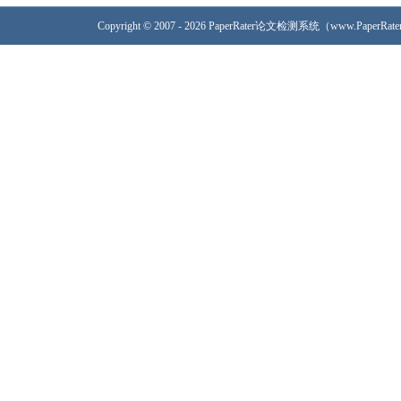
Copyright © 2007 - 2026 PaperRater论文检测系统（www.PaperRa