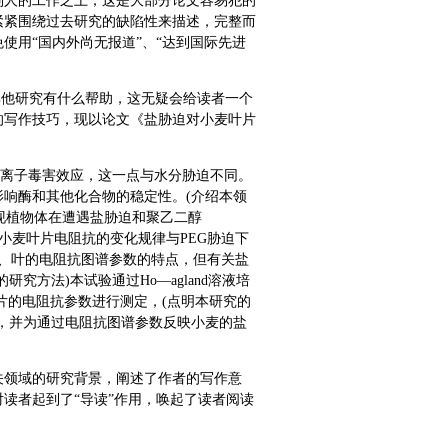
别人的工作之上，这是大部分论文容易犯的
紧紧围绕过去研究的缺陷性来描述，完整而
使用“国内外尚无报道”、“达到国际先进
其他研究有什么帮助，这无疑会给读者一个
的写作技巧，现以论文《盐胁迫对小麦叶片
生离子毒害效应，这一点与水分胁迫不同。
响酶和其他化合物的稳定性。(介绍本领
发现植物体在遭遇盐胁迫和聚乙二醇
盐胁迫下小麦叶片电阻抗的变化规律与PEG胁迫下
幼苗枝、叶的电阻抗图谱参数的特点，但有关盐
方法)本试验通过Ho—agland溶液培
片的电阻抗参数进行测定，(点明本研究的
，并为通过电阻抗图谱参数反映小麦的盐
关领域的研究背景，阐述了作者的写作意
读者起到了“导读”作用，唤起了读者阅读