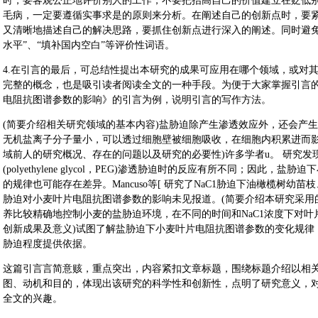
时，要客观公正地评价别人的工作，不要把抬高自己的价值建立在贬低
毛病，一定要遵循实事求是的原则来分析。在阐述自己的创新点时，要
又清晰地描述自己的解决思路，要抓住创新点进行深入的阐述。同时避免
水平”、“填补国内空白”等评价性词语。
4.在引言的最后，可总结性提出本研究的成果可应用在哪个领域，或对
完整的概念，也是吸引读者阅读全文的一种手段。为便于大家掌握引言
电阻抗图谱参数的影响》的引言为例，说明引言的写作方法。
(简要介绍相关研究领域的基本内容)盐胁迫除产生渗透效应外，还会产
无机盐离子分子量小，可以透过细胞壁被细胞吸收，在细胞内积累进而影
域前人的研究概况、存在的问题以及研究的必要性)许多学者u。 研究
(polyethylene glycol，PEG)渗透胁迫时的反应有所不同；因此，
的规律也可能存在差异。Mancuso等[ 研究了NaC1胁迫下油橄榄树
胁迫对小麦叶片电阻抗图谱参数的影响未见报道。(简要介绍本研究采用的研究
养比较精确地控制小麦的盐胁迫环境，在不同的时间和NaC1浓度下对叶
创新成果及意义)试图了解盐胁迫下小麦叶片电阻抗图谱参数的变化规律
胁迫程度提供依据。
这篇引言言简意赅，重点突出，内容紧扣文章标题，围绕标题介绍以相
图、动机和目的，体现出该研究的科学性和创新性，点明了研究意义，对
全文的兴趣。