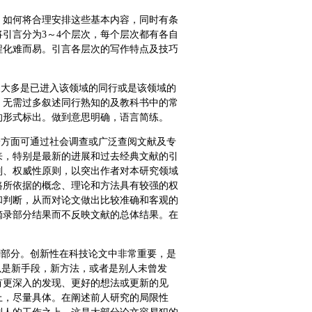
。如何将合理安排这些基本内容，同时有条
引言分为3～4个层次，每个层次都有各自
程化难而易。引言各层次的写作特点及技巧
象大多是已进入该领域的同行或是该领域的
，无需过多叙述同行熟知的及教科书中的常
的形式标出。做到意思明确，语言简练。
一方面可通过社会调查或广泛查阅文献及专
来，特别是最新的进展和过去经典文献的引
则、权威性原则，以突出作者对本研究领域
路所依据的概念、理论和方法具有较强的权
和判断，从而对论文做出比较准确和客观的
摘录部分结果而不反映文献的总体结果。在
潮部分。创新性在科技论文中非常重要，是
以是新手段，新方法，或者是别人未曾发
有更深入的发现、更好的想法或更新的见
上，尽量具体。在阐述前人研究的局限性