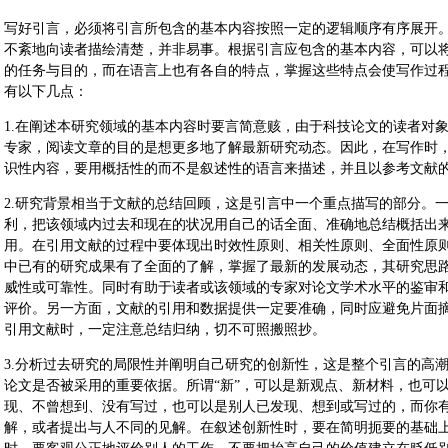
写好引言，必须将引言所包含的基本内容按照一定的逻辑顺序有序展开
不紊地向读者描绘清楚，并非易事。根据引言应包含的基本内容，可以将
的任务与目的，而在语言上也有各自的特点，掌握这些特点会使写作过
有以下几点：
1.在阐述本研究领域的基本内容时要言简意赅，由于科技论文的读者对
专家，阅读文章的目的是想更多地了解最新研究动态。因此，在写作时
识性内容，要用概括性的而不是叙述性的语言来描述，并且以参考文献
2.研究背景相当于文献的总结回顾，这是引言中一个重点描写的部分。
利，把该领域内过去和现在的状况用自己的话全面、准确地总结概括出
用。在引用文献的过程中要体现出时效性原则、相关性原则、全面性原
中已有的研究成果有了全面的了解，掌握了最新的发展动态，其研究思
威性或可靠性。同时有助于读者或该领域的专家对论文学术水平的鉴审
评价。另一方面，文献的引用和数据提供一定要准确，同时应避免片面
引用文献时，一定注意总结归纳，切不可照搬照抄。
3.分析过去研究的局限性并阐明自己研究的创新性，这是整个引言的高
论文是否被采用的重要依据。所谓“新”，可以是新观点、新材料，也可
现、不曾想到、没有写过，也可以是别人已发现、想到或写过的，而你
解，或者提出与人不同的见解。在叙述创新性时，要在简明扼要的基础