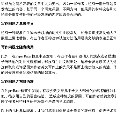
组成员之间所发表的文章中尤为突出。因为一些作者，还有一部分课题
发表过的内容，基于同一个研究课题、不同方向，但采用的材料设备和
论部分重复使用他们已经发表的内容应该是合理的。
写作问题之拿来主义
还有一种现象在生物医学领域的论文中比较常见，如作者直接复制他人
数据上更改替换。有些作者坚称这种试验方法借用经典文献的表达是正
写作问题之随意摘用
此外，在PaperRater检查中还发现，有些作者在引述他人的观点或者
子与匹配的对比文献相同，却没有引用文献出处。这样会误导读者认为
这种取向或许是因为作者英文写作上的先天不足而去模仿他人的表述。
的时候没有做到模仿量的恰如其分。
写作问题之东拼西凑
在PaperRater检查中发现，有极少数文章几乎全文大部分的内容都能
似，很少用自己的语言描述。 造成这种情况的原因，可能作者整篇文章
映了作者对待科学研究极端不严谨的学术态度。
以上的几种典型现象，让我们感觉到保护原创作者的著作权，促进学术