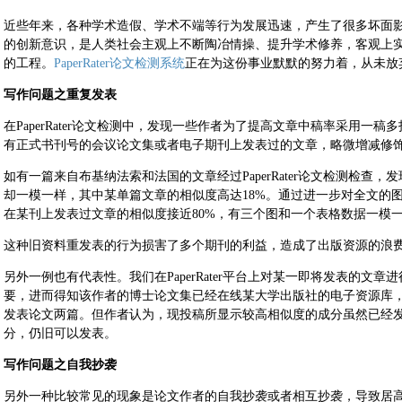
近些年来，各种学术造假、学术不端等行为发展迅速，产生了很多坏面
的创新意识，是人类社会主观上不断陶冶情操、提升学术修养，客观上
的工程。
PaperRater论文检测系统
正在为这份事业默默的努力着，从未放
写作问题之重复发表
在PaperRater论文检测中，发现一些作者为了提高文章中稿率采用一
有正式书刊号的会议论文集或者电子期刊上发表过的文章，略微增减修
如有一篇来自布基纳法索和法国的文章经过PaperRater论文检测检查
却一模一样，其中某单篇文章的相似度高达18%。通过进一步对全文的
在某刊上发表过文章的相似度接近80%，有三个图和一个表格数据一模
这种旧资料重发表的行为损害了多个期刊的利益，造成了出版资源的浪
另外一例也有代表性。我们在PaperRater平台上对某一即将发表的文
要，进而得知该作者的博士论文集已经在线某大学出版社的电子资源库
发表论文两篇。但作者认为，现投稿所显示较高相似度的成分虽然已经
分，仍旧可以发表。
写作问题之自我抄袭
另外一种比较常见的现象是论文作者的自我抄袭或者相互抄袭，导致居