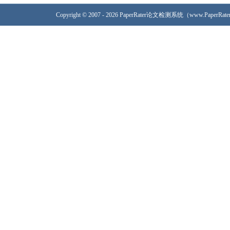
Copyright © 2007 - 2026 PaperRater论文检测系统（www.PaperRa