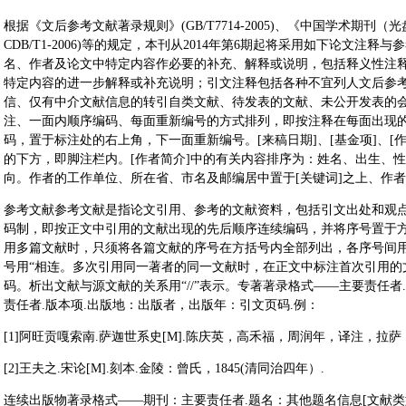
根据《文后参考文献著录规则》(GB/T7714-2005)、《中国学术期刊（
CDB/T1-2006)等的规定，本刊从2014年第6期起将采用如下论文注
名、作者及论文中特定内容作必要的补充、解释或说明，包括释义性注
特定内容的进一步解释或补充说明；引文注释包括各种不宜列人文后参
信、仅有中介文献信息的转引自类文献、待发表的文献、未公开发表的
注、一面内顺序编码、每面重新编号的方式排列，即按注释在每面出现
码，置于标注处的右上角，下一面重新编号。[来稿日期]、[基金项]、[
的下方，即脚注栏内。[作者简介]中的有关内容排序为：姓名、出生、
向。作者的工作单位、所在省、市名及邮编居中置于[关键词]之上、作
参考文献参考文献是指论文引用、参考的文献资料，包括引文出处和观
码制，即按正文中引用的文献出现的先后顺序连续编码，并将序号置于
用多篇文献时，只须将各篇文献的序号在方括号内全部列出，各序号间用
号用“相连。多次引用同一著者的同一文献时，在正文中标注首次引用的文
码。析出文献与源文献的关系用“//”表示。专著著录格式——主要责任者.
责任者.版本项.出版地：出版者，出版年：引文页码.例：
[1]阿旺贡嘎索南.萨迦世系史[M].陈庆英，高禾福，周润年，译注，拉萨：西
[2]王夫之.宋论[M].刻本.金陵：曾氏，1845(清同治四年）.
连续出版物著录格式——期刊：主要责任者.题名：其他题名信息[文献类