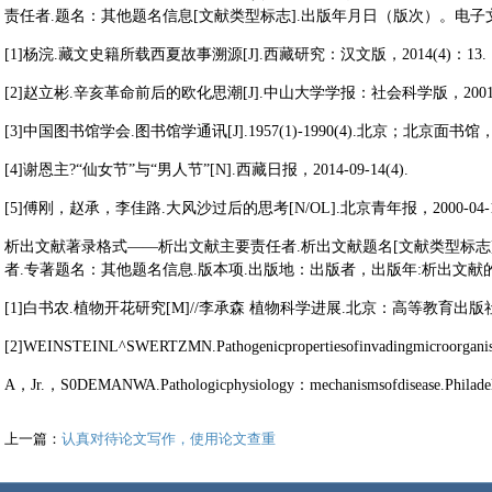
责任者.题名：其他题名信息[文献类型标志].出版年月日（版次）。电子文
[1]杨浣.藏文史籍所载西夏故事溯源[J].西藏研究：汉文版，2014(4)：13.
[2]赵立彬.辛亥革命前后的欧化思潮[J].中山大学学报：社会科学版，2001，4
[3]中国图书馆学会.图书馆学通讯[J].1957(1)-1990(4).北京；北京面书馆，19
[4]谢恩主?“仙女节”与“男人节”[N].西藏日报，2014-09-14(4).
[5]傅刚，赵承，李佳路.大风沙过后的思考[N/OL].北京青年报，2000-04-12(14)
析出文献著录格式——析出文献主要责任者.析出文献题名[文献类型标志]
者.专著题名：其他题名信息.版本项.出版地：出版者，出版年:析出文献
[1]白书农.植物开花研究[M]//李承森 植物科学进展.北京：高等教育出版社，19
[2]WEINSTEINL^SWERTZMN.Pathogenicpropertiesofinvadingmicroorg
A，Jr.，S0DEMANWA.Pathologicphysiology：mechanismsofdisease.Philade
上一篇：
认真对待论文写作，使用论文查重