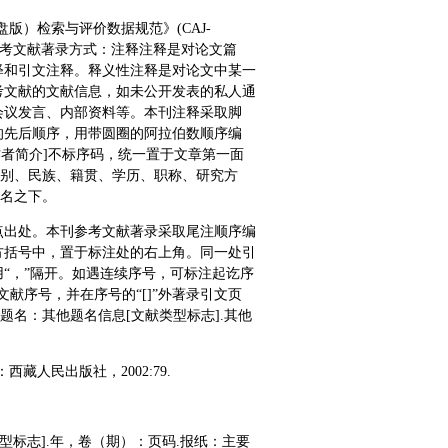
光盘版）检索与评价数据规范》(CAJ-
释与参考文献著录方式：注释注释是对论文篇
释和引文注释。释义性注释是对论文中某一
考文献的文献信息，如未公开发表的私人通
会议发言、内部资料等。本刊注释采取脚
的先后顺序，用带圆圈的阿拉伯数顺序编
作者简介]不标序码，统一置于文章第一面
性别、民族、籍贯、学历、职称、研究方
者名之下。
点出处。本刊参考文献著录采取尾注顺序编
方括号中，置于标注处的右上角。同一处引
“，”隔开。如遇连续序号，可标注起讫序
献序号，并在序号的“[]”外著录引文页
题名：其他题名信息[文献类型标志].其他
藏人民出版社，2002:79.
型标志].年，卷（期）：页码.报纸：主要