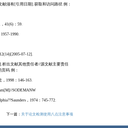
献须有[引用日期].获取和访问路径.例：
1(6)：59.
57-1990.
[2005-07-12].
.析出文献其他责任者//源文献主要责任
的页码.例：
98：146-163.
anism[M]//SODEMANW
lphia??Saunders，1974：745-772.
下一篇：
关于论文检测使用八点注意事项