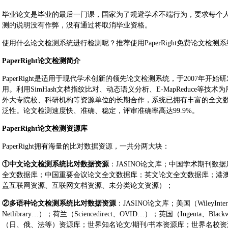
毕业论文是毕业的最后一门课，国家为了规避学术不端行为，要求每个
测的说明没有作弊，没有通过将取消毕业资格。
使用什么论文检测系统进行检测呢？推荐使用PaperRight免费论文检测
PaperRight论文检测简介
PaperRight是适用于现代学术创新的领先论文检测系统，于2007年开始
用。利用SimHash文档指纹比对、动态语义分析、E-MapReduce等
外大专院校、科研机构等资源单位的长期合作，系统已拥有丰富的全文
泛性。论文检测速度快、准确、稳定，评审准确率高达99.9%。
PaperRight论文检测资源库
PaperRight拥有海量的比对数据资源，一共分两大块：
①中文论文检测系统比对数据资源
：JASINO论文库；中国学术期刊
全文数据库；中国重要会议论文全文数据库；英文论文全文数据库；港澳台学术
盖互联网资源、互联网文档资源、未分类论文资源）；
②多语种论文检测系统比对数据资源
：JASINO论文库；美国（WileyInterS
Netlibrary…）；荷兰（Sciencedirect、OVID…）；英国（Ingenta、Bl
（日、俄、法等）资源库；世界知名论文/期刊/书本资源库；世界名校资源库；