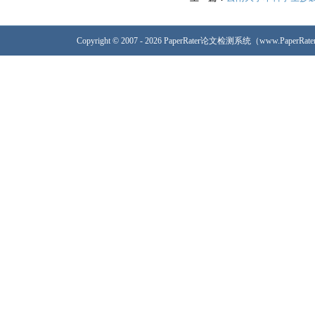
Copyright © 2007 - 2026 PaperRater论文检测系统（www.PaperRa