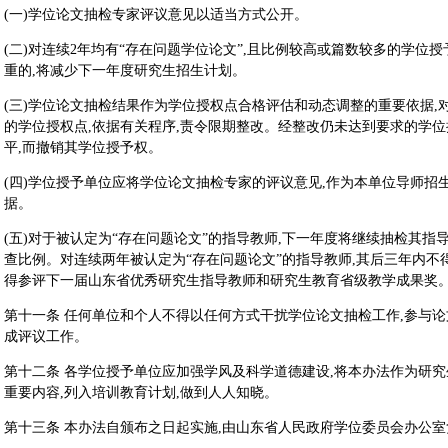
(一)学位论文抽检专家评议意见以适当方式公开。
(二)对连续2年均有“存在问题学位论文”,且比例较高或篇数较多的学位
重的,将减少下一年度研究生招生计划。
(三)学位论文抽检结果作为学位授权点合格评估和动态调整的重要依据,
的学位授权点,依据有关程序,责令限期整改。经整改仍未达到要求的学位
平,而撤销其学位授予权。
(四)学位授予单位应将学位论文抽检专家的评议意见,作为本单位导师
据。
(五)对于被认定为“存在问题论文”的指导教师,下一年度将继续抽检其指
查比例。对连续两年被认定为“存在问题论文”的指导教师,其后三年内不
得参评下一届山东省优秀研究生指导教师和研究生教育省级教学成果奖
第十一条 任何单位和个人不得以任何方式干扰学位论文抽检工作,参与
成评议工作。
第十二条 各学位授予单位应加强学风及科学道德建设,将本办法作为研
重要内容,列入培训教育计划,做到人人知晓。
第十三条 本办法自颁布之日起实施,由山东省人民政府学位委员会办公