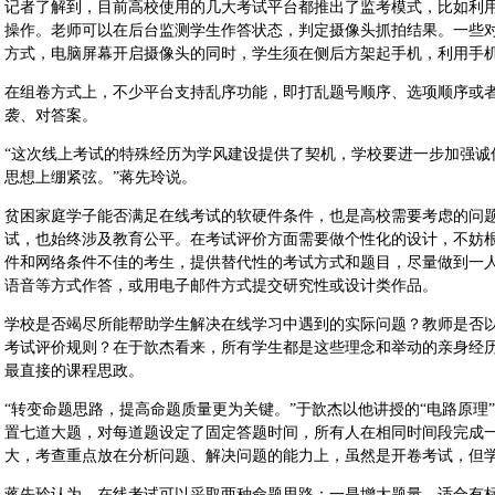
记者了解到，目前高校使用的几大考试平台都推出了监考模式，比如利
操作。老师可以在后台监测学生作答状态，判定摄像头抓拍结果。一些
方式，电脑屏幕开启摄像头的同时，学生须在侧后方架起手机，利用手
在组卷方式上，不少平台支持乱序功能，即打乱题号顺序、选项顺序或
袭、对答案。
“这次线上考试的特殊经历为学风建设提供了契机，学校要进一步加强诚
思想上绷紧弦。”蒋先玲说。
贫困家庭学子能否满足在线考试的软硬件条件，也是高校需要考虑的问
试，也始终涉及教育公平。在考试评价方面需要做个性化的设计，不妨
件和网络条件不佳的考生，提供替代性的考试方式和题目，尽量做到一人
语音等方式作答，或用电子邮件方式提交研究性或设计类作品。
学校是否竭尽所能帮助学生解决在线学习中遇到的实际问题？教师是否
考试评价规则？在于歆杰看来，所有学生都是这些理念和举动的亲身经
最直接的课程思政。
“转变命题思路，提高命题质量更为关键。”于歆杰以他讲授的“电路原理
置七道大题，对每道题设定了固定答题时间，所有人在相同时间段完成一
大，考查重点放在分析问题、解决问题的能力上，虽然是开卷考试，但学
蒋先玲认为，在线考试可以采取两种命题思路：一是增大题量，适合有