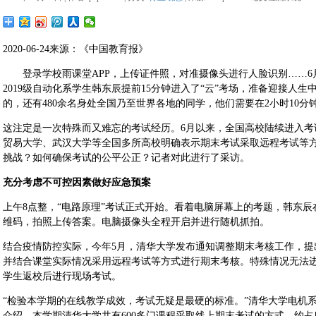
2020-06-24来源：《中国教育报》
登录学校雨课堂APP，上传证件照，对准摄像头进行人脸识别……6月
2019级自动化系学生韩东辰提前15分钟进入了“云”考场，准备迎接人
的，还有480余名身处全国乃至世界各地的同学，他们需要在2小时10分
这注定是一次特殊而又难忘的考试经历。6月以来，全国高校陆续进入考
贸易大学、武汉大学等全国多所高校明确表示期末考试采取远程考试等
挑战？如何确保考试的公平公正？记者对此进行了采访。
充分考虑不可控因素做好应急预案
上午8点整，“电路原理”考试正式开始。看着电脑屏幕上的考题，韩东
维码，拍照上传答案。电脑摄像头全程开启并进行随机抓拍。
结合疫情防控实际，今年5月，清华大学发布通知调整期末考核工作，提
并结合课堂实际情况采用远程考试等方式进行期末考核。特殊情况无法
学生返校后进行现场考试。
“检验本学期的在线教学成效，考试无疑是最硬的标准。”清华大学电机
介绍，本学期清华大学共有600多门课程采取线上期末考试的方式，约