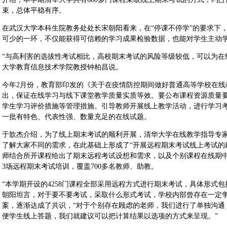
束，总体平稳有序。
在武汉大学本科生院教务处处长宋朝阳看来，在“停课不停学”的要求下
可少的一环，不仅能获得可信赖的学习成果检验数据，也能对学生主动
“与高利害的选拔性考试相比，高校期末考试的风险等级较低，可以为在
大学教育信息技术学院教授钟柏昌说。
今年2月份，教育部印发的《关于在疫情防控期间做好普通高等学校在线
出，保证在线学习与线下课堂教学质量实质等效。要公布课程资源质量
学生学习评价措施等管理措施。引导教师开展线上教学活动，进行学习
一批有特色、代表性强、数量充足的在线试题。
于歆杰介绍，为了线上期末考试的顺利开展，清华大学在线教学指导专
了解大家不同的需求，在此基础上形成了“开展远程期末考试线上考试的
师结合所开课程给出了期末远程考试设想和需求，以及个别课程在线期
3场远程期末考试培训，覆盖700多名教师、助教。
“本学期开设的4258门课程全部采用远程方式进行期末考试，具体形式
朝阳坦言，对于要不要考试，采取什么形式考试，学校内部曾存在一定
案，逐渐达成了共识，“对于个别存在顾虑的老师，我们进行了单独沟通
便学生线上答题，我们就建议可以把计算结果以选项的方式来呈现。”