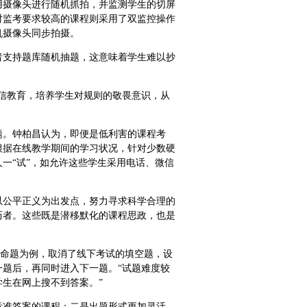
用摄像头进行随机抓拍，并监测学生的切屏
对监考要求较高的课程则采用了双监控操作
机摄像头同步拍摄。
者支持题库随机抽题，这意味着学生难以抄
信教育，培养学生对规则的敬畏意识，从
题。钟柏昌认为，即便是低利害的课程考
根据在线教学期间的学习状况，针对少数硬
一“试”，如允许这些学生采用电话、微信
以公平正义为出发点，努力寻求科学合理的
历者。这些既是潜移默化的课程思政，也是
”命题为例，取消了线下考试的填空题，设
题后，再同时进入下一题。“试题难度较
生在网上搜不到答案。”
标准答案的课程；二是出题形式更加灵活，