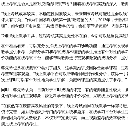
线上考试是否只是应对疫情的特殊产物？随着在线考试实践的深入，教
“线上考试成本较高，不确定性因素较大，未来期末考试可能还是会以线
评大有可为。”作为中国慕课领域第一批“吃螃蟹的人”，2013年，于歆
理”，如今使用“雨课堂”工具进行教学的他，会在每节课设置6—8道练
“利用线上教学工具，过程考核其实是无处不在的，今后可以适当提高过
在钟柏昌看来，可以充分发挥线上考试的学习诊断功能，通过考试发现
教学提供参考，为部分学习和考试成绩不理想的学生推送有针对性的学
价功能的在线考试平台，能够帮助教师进行宏观和微观的成绩分析，提
蒋先玲也从在线测试中尝到了甜头，这学期她讲授国际金融学课程，过程
考查50道客观题。“线上教学平台可以帮助老师进行作业分析，获得一
次上课时可以有针对性地为学生讲解，为翻转课堂的实施提供了参考。”
同时，蒋先玲认为，目前对于平时成绩的评定，有的老师随意性较大，
凭借对学生的主观印象，缺乏科学合理的评价标准。采取线上考核的方
“在依然存在疫情高发风险的背景下，线上考试如同在线教学一样都将进
仍待完善，如系统端缺少专门的考试系统和题库，在线学习平台对学生
师端因为考试人数较多，不仅对带宽要求高，而且视频监考的效率较低
满足线上考试的考生。