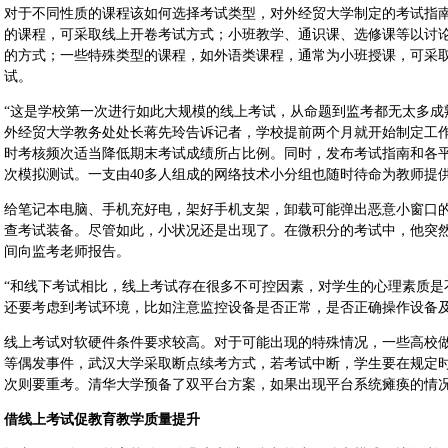
对于不同性质的课程该如何选择考试类型，对外经贸大学制定的考试指
的课程，可采取线上开卷考试方式；小班教学、通识课、选修课等以讨
的方式；一些特殊类型的课程，如外语类课程，通常为小班授课，可采
试。
“这是学校第一次进行如此大规模的线上考试，从命题到监考都无太多成
外经贸大学教务处处长蒋先玲告诉记者，学校提前两个月就开始制定工
时考核频次适当降低期末考试成绩所占比例。同时，发布考试指南和各
次模拟测试。一支由40多人组成的网络技术小分组也随时待命为教师提
给笔记本电脑、手机充好电，架好手机支架，卸载可能弹出恶意小窗口
查考试装备。尽管如此，小状况还是出现了。在微积分的考试中，他突
间向监考老师报告。
“和线下考试相比，线上考试存在很多不可控因素，对学生的心理素质是
还要考虑到考试环境，比如注意监控设备是否正常，是否正确操作设备
线上考试对软硬件条件要求较高。对于可能出现的特殊情况，一些高校
等偶发事件，武汉大学采取断点续考方式，若考试中断，学生要在规定时
次则要重考。清华大学预备了双平台方案，如果出现平台系统瘫痪的情
借线上考试促教育教学质量提升