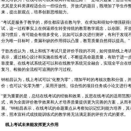
尤其是文科类课程适合出一些综合性、开放式的题目，既增加了学生作
来，提出新观点，培养创新思维能力。
“考试是服务于教学的，师生都应该在教与学、在求知和得知中增强获得
试，这一过程事实上在倒逼师生转变传统的教育教学观念，以创新、开
渐习惯后，有可能会有很多变化，比如可以多次进行测评，有利于发现
分为唯一目标时，查漏补缺的作用得以凸显，教育质量自然得以提高。”
于歆杰也认为，线上和线下考试只是评价手段的不同，如何借助线上考
表示，通过精心设计和实施在线考试，不断提高命题质量，有助于进一
靠度量。在线考试系统还可以和在线教学系统完全融合，实现全平台在
复习、检验的全流程可追溯的学习过程。
钟柏昌认为，线上考试可以“化整为零”，增加平时的考核次数和分值，
价；也可以“化零为整”，采用开放性、综合性的项目任务或小论文进行
“更为重要的是，总结在线考试的经验和效果，反思在线考试的适用范围
式，将为全面评价教学效果和人才培养质量提供更为完善的方案，从而有
展。”钟柏昌表示，在线考试的命题重点从考察知识记忆到能力培养，其
求，照本宣科式或技能训练式的教学将无法满足新的评价方式的要求。
线上考试未来能发挥更大作用