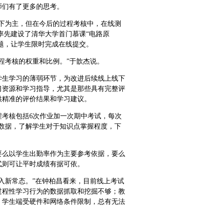
师们有了更多的思考。
下为主，但在今后的过程考核中，在线测
杰率先建设了清华大学首门慕课“电路原
习题，让学生限时完成在线提交。
程考核的权重和比例。”于歆杰说。
学生学习的薄弱环节，为改进后续线上线下
习资源和学习指导，尤其是那些具有完整评
供精准的评价结果和学习建议。
考核包括6次作业加一次期中考试，每次
手数据，了解学生对于知识点掌握程度，下
要么以学生出勤率作为主要参考依据，要么
式则可让平时成绩有据可依。
入新常态。”在钟柏昌看来，目前线上考试
过程性学习行为的数据抓取和挖掘不够；教
；学生端受硬件和网络条件限制，总有无法