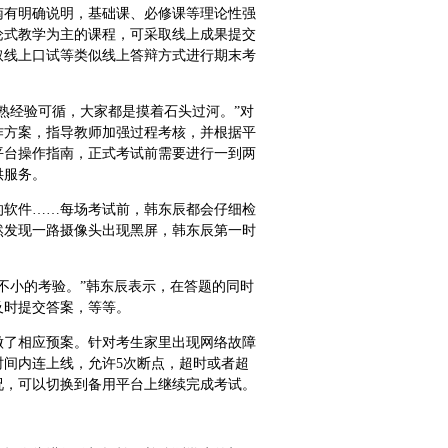
南有明确说明，基础课、必修课等理论性强
论式教学为主的课程，可采取线上成果提交
取线上口试等类似线上答辩方式进行期末考
熟经验可循，大家都是摸着石头过河。”对
作方案，指导教师加强过程考核，并根据平
平台操作指南，正式考试前需要进行一到两
供服务。
的软件……每场考试前，韩东辰都会仔细检
然发现一路摄像头出现黑屏，韩东辰第一时
不小的考验。”韩东辰表示，在答题的同时
及时提交答案，等等。
做了相应预案。针对考生家里出现网络故障
间内连上线，允许5次断点，超时或者超
况，可以切换到备用平台上继续完成考试。