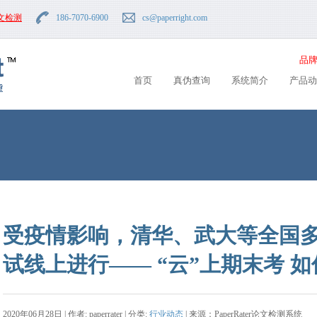
文检测
186-7070-6900
cs
@paperright.com
品牌
首页
真伪查询
系统简介
产品动
受疫情影响，清华、武大等全国
试线上进行—— “云”上期末考 
2020年06月28日 | 作者: paperrater | 分类:
行业动态
| 来源：PaperRater论文检测系统