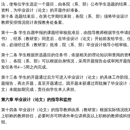
法，使每位学生选定一个题目，由各院（系、部）公布学生选题的结果
资料，为毕业设计（论文）的开题作好准备。
第十条 选题结束后，在第七学期结束前，各院（系、部）须将毕业设计
教师安排情况统计表报教务处备案。
第十一条 学生自愿申报的课题经审核批准后，由指导教师根据学生申请
书》，经系（教研室）同意后，在毕业设计（论文）开始前发给学生。
动，必须经过系（教研室）批准，院（系、部）毕业设计领导小组审核
第十二条 学生根据所选题目的任务书，依据相关的理论知识和查阅的资
告》。各院（系、部）可以根据自身情况，采用开题报告会或审阅开题
发任务书4～5周之内完成。
第十三条 学生的开题通过后方可进入毕业设计（论文）的具体工作阶段
题报告，再次开题，直至开题通过。因开题未获通过而耽搁了毕业设计
文）未能如期完成，责任由学生本人承担。
第六章 毕业设计（论文）的指导和监控
第十四条 毕业设计（论文）的指导教师由系（教研室）根据实际情况统
上职称的教师担任，必要时亦可聘请外单位讲师及以上职称的教师或科
组。